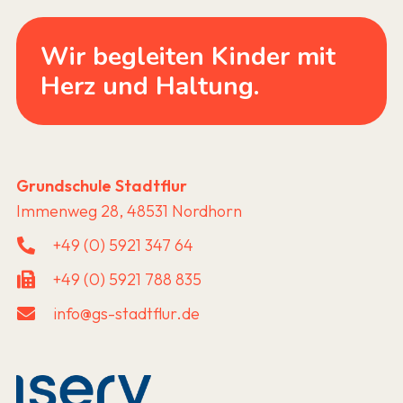
Wir begleiten Kinder mit
Herz und Haltung.
Grundschule Stadtflur
Immenweg 28, 48531 Nordhorn
+49 (0) 5921 347 64
+49 (0) 5921 788 835
info@gs-stadtflur.de